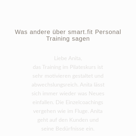
Was andere über smart.fit Personal
Training sagen
Liebe Anita,
das Training im Pilateskurs ist
sehr motivieren gestaltet und
abwechslungsreich. Anita lässt
sich immer wieder was Neues
einfallen. Die Einzelcoachings
vergehen wie im Fluge. Anita
geht auf den Kunden und
seine Bedürfnisse ein.