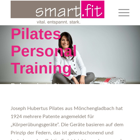
Pilates
Personal
Training
Deine private Stunde nur für DICH an
den original Pilates Studio Geräten.
Joseph Hubertus Pilates aus Mönchengladbach hat
1924 mehrere Patente angemeldet für
TERMIN VEREINBAREN
JETZT ANRUFEN
„Körperübungsgeräte“. Die Geräte basieren auf dem
Prinzip der Federn, das ist gelenkschonend und