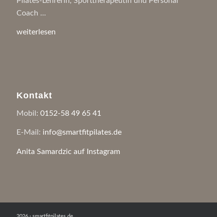
Pilates-Lehrerin, Sporttherapeutin und Personal
Coach ...
weiterlesen
Kontakt
Mobil:
0152-58 49 65 41
E-Mail:
info@smartfitpilates.de
Anita Samardzic auf Instagram
2026 · smartfitpilates.de